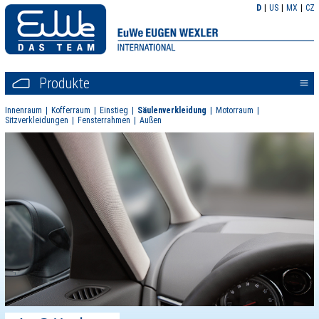
D
US
MX
CZ
Produkte
<<
Innenraum
Kofferraum
Einstieg
Säulenverkleidung
Motorraum
Sitzverkleidungen
Fensterrahmen
Außen