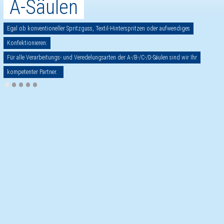
A-Säulen
Egal ob konventioneller Spritzguss, Textil-Hinterspritzen oder aufwendiges
Konfektionieren:
Für alle Verarbeitungs- und Veredelungsarten der A-/B-/C-/D-Säulen sind wir Ihr
kompetenter Partner.
•
•
•
•
•