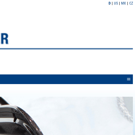
D
US
MX
CZ
<<