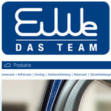
Produkte
Innenraum
Kofferraum
Einstieg
Säulenverkleidung
Motorraum
Sitzverkleidunge