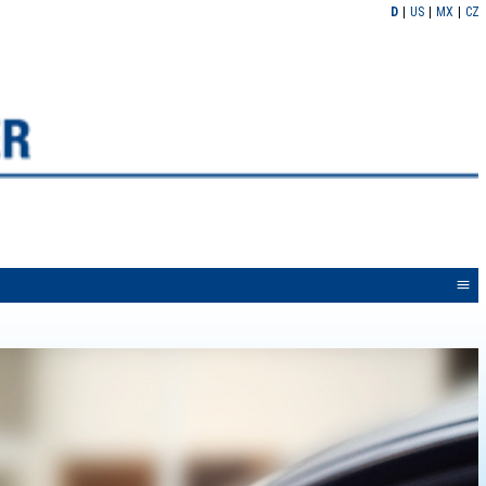
D
US
MX
CZ
<<