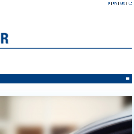
D
US
MX
CZ
<<