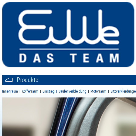
Produkte
Innenraum
Kofferraum
Einstieg
Säulenverkleidung
Motorraum
Sitzverkleidunge