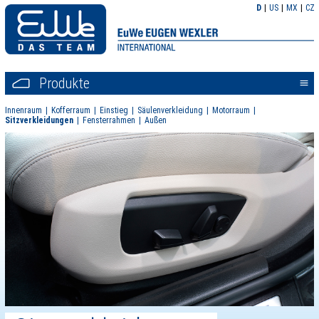
D
US
MX
CZ
Produkte
<<
Innenraum
Kofferraum
Einstieg
Säulenverkleidung
Motorraum
Sitzverkleidungen
Fensterrahmen
Außen