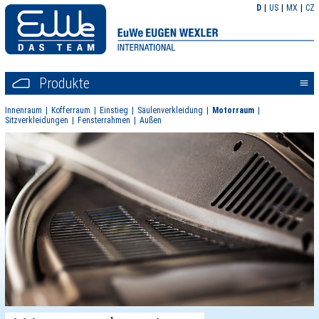
D
US
MX
CZ
Produkte
<<
Innenraum
Kofferraum
Einstieg
Säulenverkleidung
Motorraum
Sitzverkleidungen
Fensterrahmen
Außen