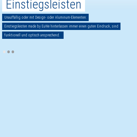
Einstiegsleisten
Unauffällig oder mit Design- oder Aluminum-Elementen:
Einstiegsleisten made by EuWe hinterlassen immer einen guten Eindruck, sind
funktionell und optisch ansprechend.
•
•
•