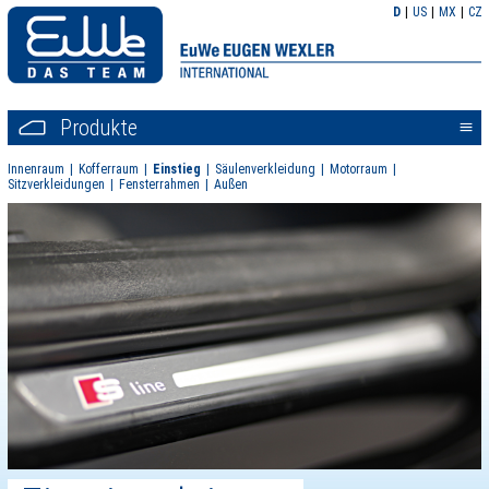
D
US
MX
CZ
Produkte
<<
Innenraum
Kofferraum
Einstieg
Säulenverkleidung
Motorraum
Sitzverkleidungen
Fensterrahmen
Außen