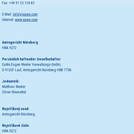
Fax: +49.91 23.134 83
E-Mail:
info(a)euwe.com
Internet:
www.euwe.com
Amtsgericht Nürnberg
HRA 9272
Persönlich haftender Gesellschafter
EuWe Eugen Wexler Verwaltungs-GmbH,
D-91207 Lauf, Amtsgericht Nürnberg HRB 7706
Jednatelé
:
Matthias Wexler
Oliver Kleesattel
Rejstříkový soud:
Amtsgericht Nürnberg
Rejstříkové číslo:
HRA 9272