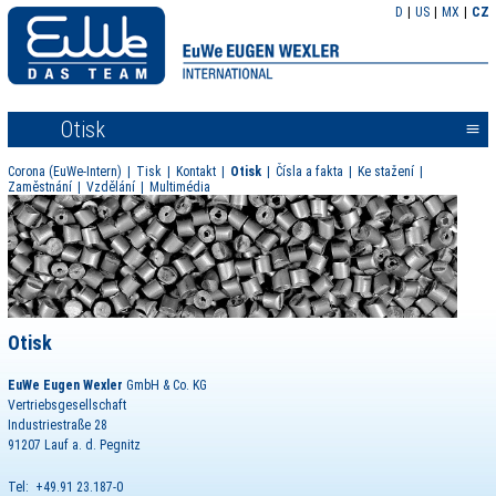
D
US
MX
CZ
Otisk
<<
Corona (EuWe-Intern)
Tisk
Kontakt
Otisk
Čísla a fakta
Ke stažení
Zaměstnání
Vzdělání
Multimédia
Otisk
EuWe Eugen Wexler
GmbH & Co. KG
Vertriebsgesellschaft
Industriestraße 28
91207 Lauf a. d. Pegnitz
Tel: +49.91 23.187-0