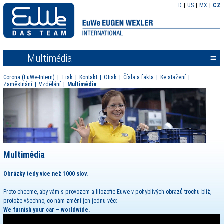
D
US
MX
CZ
Multimédia
<<
Corona (EuWe-Intern)
Tisk
Kontakt
Otisk
Čísla a fakta
Ke stažení
Zaměstnání
Vzdělání
Multimédia
Multimédia
Obrázky tedy více než
1000 slov.
Proto
chceme, aby vám s provozem a filozofie Euwe v pohyblivých obrazů trochu blíž,
protože všechno, co nám změní jen jednu věc:
We furnish your car – worldwide.